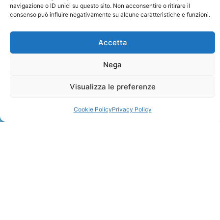
navigazione o ID unici su questo sito. Non acconsentire o ritirare il
consenso può influire negativamente su alcune caratteristiche e funzioni.
Accetta
Nega
ZANZIBAR
Visualizza le preferenze
Leggi Tutto »
Cookie Policy
Privacy Policy
CONTATTI
+41 91 2207618
+41 77 9662971
web@travelmade.ch