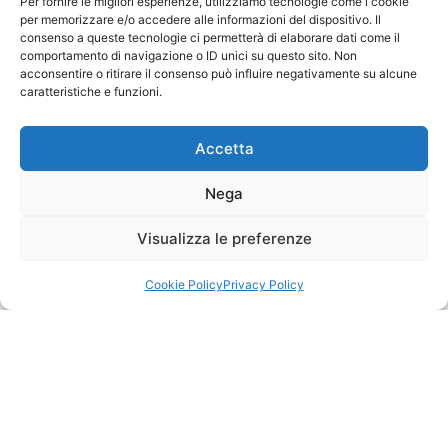
Per fornire le migliori esperienze, utilizziamo tecnologie come i cookie
per memorizzare e/o accedere alle informazioni del dispositivo. Il
consenso a queste tecnologie ci permetterà di elaborare dati come il
comportamento di navigazione o ID unici su questo sito. Non
acconsentire o ritirare il consenso può influire negativamente su alcune
caratteristiche e funzioni.
LA MESOLCINA – SAN VITTORE E GROTTI DI
CAMA
Accetta
TOUR »
Nega
Visualizza le preferenze
Chat with us
SWISS BY TRAVELMADE
Cookie Policy
Privacy Policy