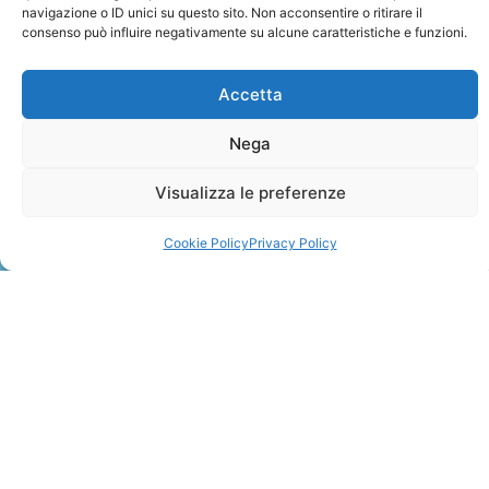
navigazione o ID unici su questo sito. Non acconsentire o ritirare il
consenso può influire negativamente su alcune caratteristiche e funzioni.
Accetta
Nega
ZANZIBAR
Visualizza le preferenze
Leggi Tutto »
Cookie Policy
Privacy Policy
CONTATTI
+41 91 2207618
+41 77 9662971
web@travelmade.ch