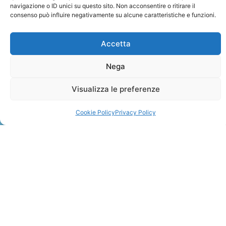
navigazione o ID unici su questo sito. Non acconsentire o ritirare il
consenso può influire negativamente su alcune caratteristiche e funzioni.
Accetta
Nega
ZANZIBAR
Visualizza le preferenze
Leggi Tutto »
Cookie Policy
Privacy Policy
CONTATTI
+41 91 2207618
+41 77 9662971
web@travelmade.ch