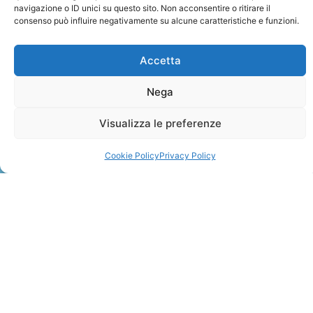
navigazione o ID unici su questo sito. Non acconsentire o ritirare il
consenso può influire negativamente su alcune caratteristiche e funzioni.
Accetta
Nega
ZANZIBAR
Visualizza le preferenze
Leggi Tutto »
Cookie Policy
Privacy Policy
CONTATTI
+41 91 2207618
+41 77 9662971
web@travelmade.ch