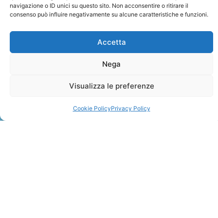
navigazione o ID unici su questo sito. Non acconsentire o ritirare il
consenso può influire negativamente su alcune caratteristiche e funzioni.
Accetta
Nega
ZANZIBAR
Visualizza le preferenze
Leggi Tutto »
Cookie Policy
Privacy Policy
CONTATTI
+41 91 2207618
+41 77 9662971
web@travelmade.ch