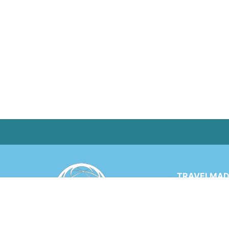
TRAVELMADE
Via Rinaldo 
6900 LUGANO
SWITZERLA