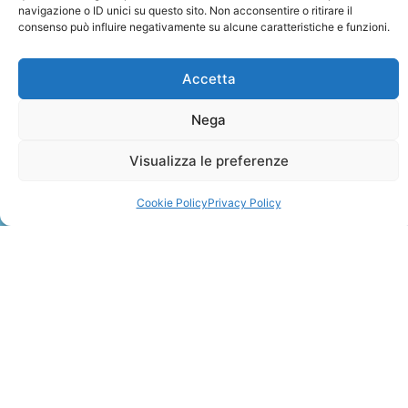
navigazione o ID unici su questo sito. Non acconsentire o ritirare il
consenso può influire negativamente su alcune caratteristiche e funzioni.
Accetta
Nega
ZANZIBAR
Visualizza le preferenze
Leggi Tutto »
Cookie Policy
Privacy Policy
CONTATTI
+41 91 2207618
+41 77 9662971
web@travelmade.ch