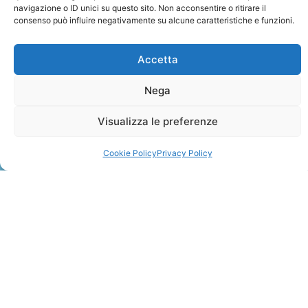
navigazione o ID unici su questo sito. Non acconsentire o ritirare il
consenso può influire negativamente su alcune caratteristiche e funzioni.
Accetta
Nega
ZANZIBAR
Visualizza le preferenze
Leggi Tutto »
Cookie Policy
Privacy Policy
CONTATTI
+41 91 2207618
+41 77 9662971
web@travelmade.ch