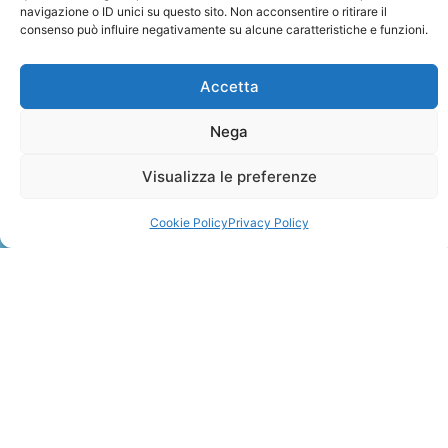
navigazione o ID unici su questo sito. Non acconsentire o ritirare il
consenso può influire negativamente su alcune caratteristiche e funzioni.
Accetta
Nega
ZANZIBAR
Visualizza le preferenze
Leggi Tutto »
Cookie Policy
Privacy Policy
CONTATTI
+41 91 2207618
+41 77 9662971
web@travelmade.ch