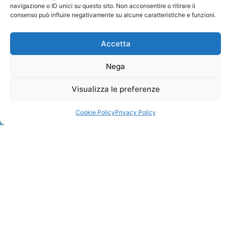
navigazione o ID unici su questo sito. Non acconsentire o ritirare il
consenso può influire negativamente su alcune caratteristiche e funzioni.
Accetta
Nega
ZANZIBAR
Visualizza le preferenze
Leggi Tutto »
Cookie Policy
Privacy Policy
CONTATTI
+41 91 2207618
+41 77 9662971
web@travelmade.ch