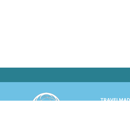
TRAVELMADE
Via Rinaldo 
6900 LUGANO
SWITZERLA