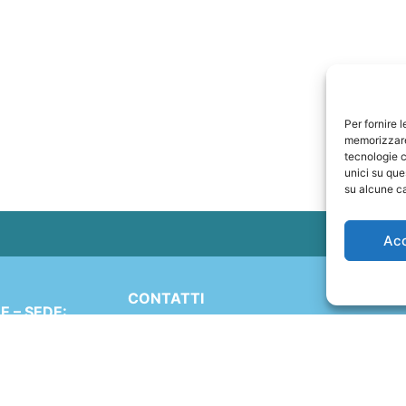
Per fornire 
memorizzare 
tecnologie c
unici su que
su alcune ca
Ac
CONTATTI
 – SEDE:
+41 91 2207618
Simen 16
+41 77 9662971
 (TI)
ND
web@travelmade.ch