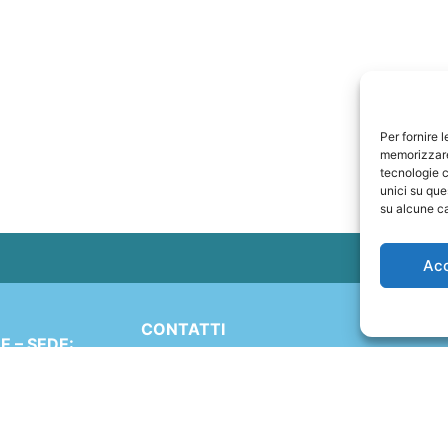
Per fornire 
memorizzare 
tecnologie c
unici su que
su alcune ca
Ac
CONTATTI
 – SEDE:
+41 91 2207618
Simen 16
+41 77 9662971
 (TI)
ND
web@travelmade.ch