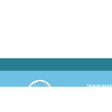
TRAVELMADE
Via Rinaldo 
6900 LUGANO
SWITZERLA