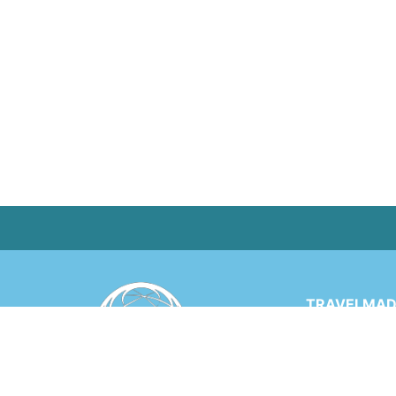
TRAVELMADE
Via Rinaldo 
6900 LUGANO
SWITZERLA