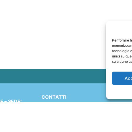
Per fornire 
memorizzare 
tecnologie c
unici su que
su alcune ca
Ac
CONTATTI
 – SEDE:
+41 91 2207618
Simen 16
+41 77 9662971
 (TI)
ND
web@travelmade.ch