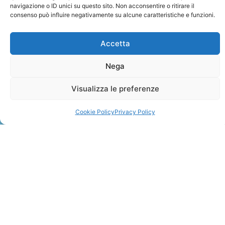
navigazione o ID unici su questo sito. Non acconsentire o ritirare il
consenso può influire negativamente su alcune caratteristiche e funzioni.
Accetta
Nega
ZANZIBAR
Visualizza le preferenze
Leggi Tutto »
Cookie Policy
Privacy Policy
CONTATTI
+41 91 2207618
+41 77 9662971
web@travelmade.ch