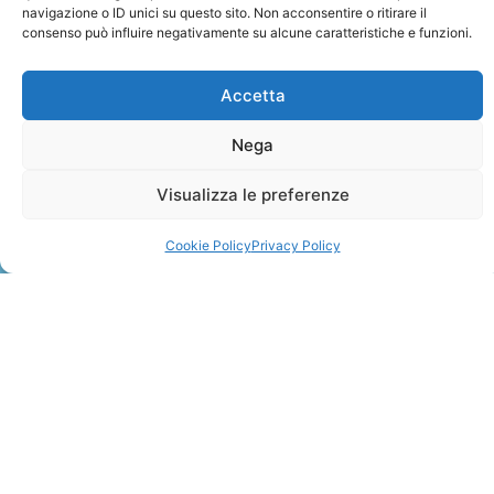
navigazione o ID unici su questo sito. Non acconsentire o ritirare il
consenso può influire negativamente su alcune caratteristiche e funzioni.
Accetta
Nega
ZANZIBAR
Visualizza le preferenze
Leggi Tutto »
Cookie Policy
Privacy Policy
CONTATTI
+41 91 2207618
+41 77 9662971
web@travelmade.ch