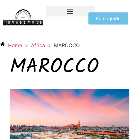
Radioguide
OFFERTE VIAGGI
Home
»
Africa
»
MAROCCO
MAROCCO