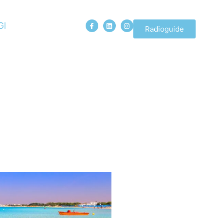
GI
Radioguide