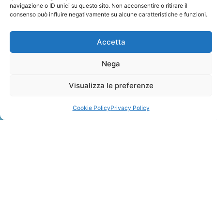
navigazione o ID unici su questo sito. Non acconsentire o ritirare il
consenso può influire negativamente su alcune caratteristiche e funzioni.
Accetta
Nega
ZANZIBAR
Visualizza le preferenze
Leggi Tutto »
Cookie Policy
Privacy Policy
CONTATTI
+41 91 2207618
+41 77 9662971
web@travelmade.ch