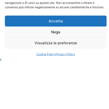
navigazione o ID unici su questo sito. Non acconsentire o ritirare il
consenso può influire negativamente su alcune caratteristiche e funzioni.
Accetta
Nega
ZANZIBAR
Visualizza le preferenze
Leggi Tutto »
Cookie Policy
Privacy Policy
CONTATTI
+41 91 2207618
+41 77 9662971
web@travelmade.ch