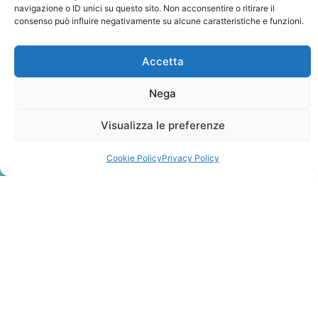
navigazione o ID unici su questo sito. Non acconsentire o ritirare il
consenso può influire negativamente su alcune caratteristiche e funzioni.
Accetta
Nega
ZANZIBAR
Visualizza le preferenze
Leggi Tutto »
Cookie Policy
Privacy Policy
CONTATTI
+41 91 2207618
+41 77 9662971
web@travelmade.ch