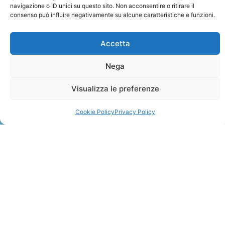
navigazione o ID unici su questo sito. Non acconsentire o ritirare il
consenso può influire negativamente su alcune caratteristiche e funzioni.
Accetta
Nega
ZANZIBAR
Visualizza le preferenze
Leggi Tutto »
Cookie Policy
Privacy Policy
CONTATTI
+41 91 2207618
+41 77 9662971
web@travelmade.ch