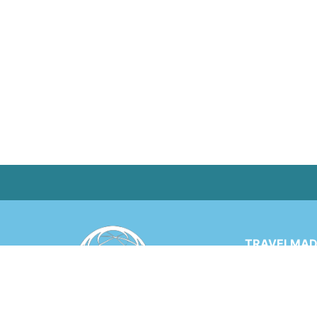
TRAVELMADE
Via Rinaldo 
6900 LUGANO
SWITZERLA