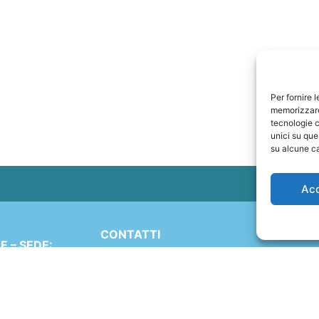
Per fornire 
memorizzare 
tecnologie c
unici su que
su alcune ca
Ac
CONTATTI
 – SEDE:
+41 91 2207618
Simen 16
+41 77 9662971
 (TI)
ND
web@travelmade.ch