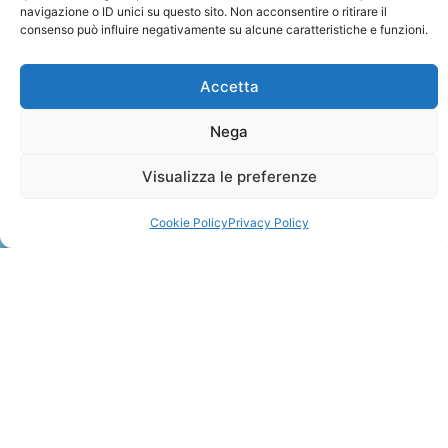
navigazione o ID unici su questo sito. Non acconsentire o ritirare il
consenso può influire negativamente su alcune caratteristiche e funzioni.
Accetta
Nega
ZANZIBAR
Visualizza le preferenze
Leggi Tutto »
Cookie Policy
Privacy Policy
CONTATTI
+41 91 2207618
+41 77 9662971
web@travelmade.ch