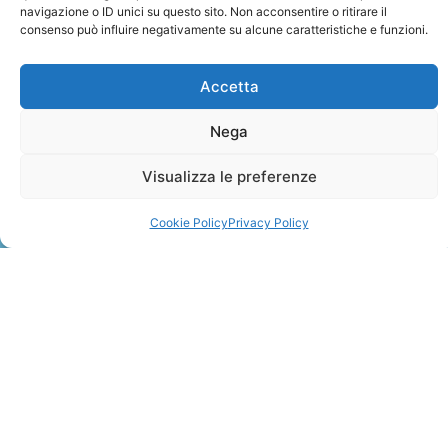
navigazione o ID unici su questo sito. Non acconsentire o ritirare il
consenso può influire negativamente su alcune caratteristiche e funzioni.
Accetta
Nega
ZANZIBAR
Visualizza le preferenze
Leggi Tutto »
Cookie Policy
Privacy Policy
CONTATTI
+41 91 2207618
+41 77 9662971
web@travelmade.ch