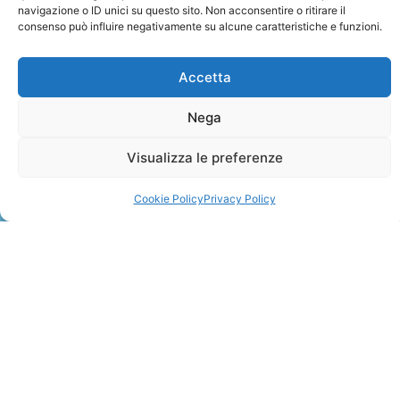
navigazione o ID unici su questo sito. Non acconsentire o ritirare il
consenso può influire negativamente su alcune caratteristiche e funzioni.
Accetta
Nega
ZANZIBAR
Visualizza le preferenze
Leggi Tutto »
Cookie Policy
Privacy Policy
CONTATTI
+41 91 2207618
+41 77 9662971
web@travelmade.ch