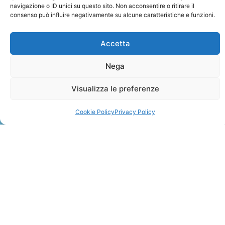
navigazione o ID unici su questo sito. Non acconsentire o ritirare il
consenso può influire negativamente su alcune caratteristiche e funzioni.
Accetta
Nega
ZANZIBAR
Visualizza le preferenze
Leggi Tutto »
Cookie Policy
Privacy Policy
CONTATTI
+41 91 2207618
+41 77 9662971
web@travelmade.ch