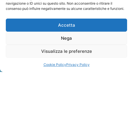
navigazione o ID unici su questo sito. Non acconsentire o ritirare il
consenso può influire negativamente su alcune caratteristiche e funzioni.
Accetta
Nega
ZANZIBAR
Visualizza le preferenze
Leggi Tutto »
Cookie Policy
Privacy Policy
CONTATTI
+41 91 2207618
+41 77 9662971
web@travelmade.ch