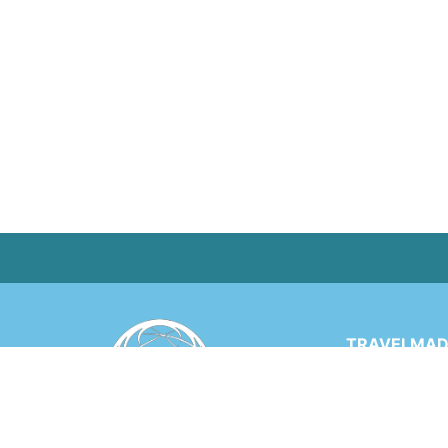
TRAVELMADE
Via Rinaldo 
6900 LUGANO
SWITZERLA