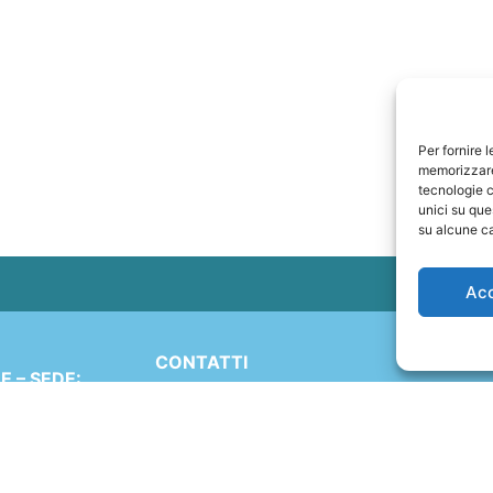
Per fornire 
memorizzare 
tecnologie c
unici su que
su alcune ca
Ac
CONTATTI
 – SEDE:
+41 91 2207618
Simen 16
+41 77 9662971
 (TI)
ND
web@travelmade.ch