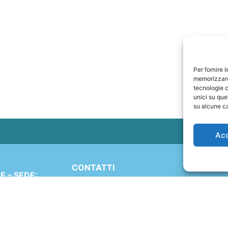
Per fornire 
memorizzare 
tecnologie c
unici su que
su alcune ca
Ac
CONTATTI
 – SEDE:
+41 91 2207618
Simen 16
+41 77 9662971
 (TI)
ND
web@travelmade.ch