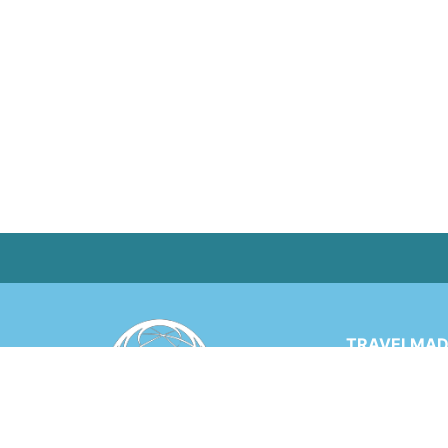
TRAVELMADE
Via Rinaldo 
6900 LUGANO
SWITZERLA