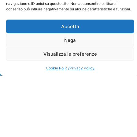
navigazione o ID unici su questo sito. Non acconsentire o ritirare il
consenso può influire negativamente su alcune caratteristiche e funzioni.
Accetta
Nega
ZANZIBAR
Visualizza le preferenze
Leggi Tutto »
Cookie Policy
Privacy Policy
CONTATTI
+41 91 2207618
+41 77 9662971
web@travelmade.ch