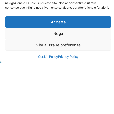
navigazione o ID unici su questo sito. Non acconsentire o ritirare il
consenso può influire negativamente su alcune caratteristiche e funzioni.
Accetta
Nega
ZANZIBAR
Visualizza le preferenze
Leggi Tutto »
Cookie Policy
Privacy Policy
CONTATTI
+41 91 2207618
+41 77 9662971
web@travelmade.ch