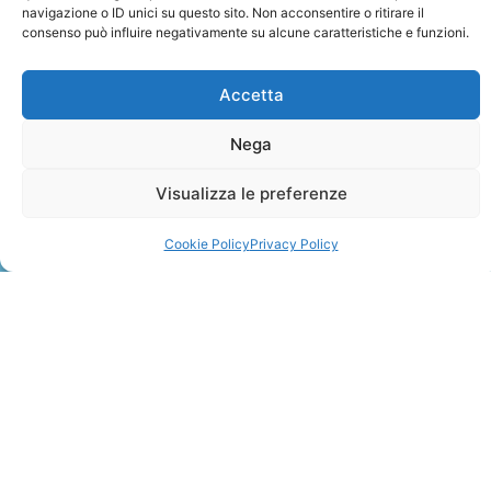
navigazione o ID unici su questo sito. Non acconsentire o ritirare il
consenso può influire negativamente su alcune caratteristiche e funzioni.
Accetta
Nega
ZANZIBAR
Visualizza le preferenze
Leggi Tutto »
Cookie Policy
Privacy Policy
CONTATTI
+41 91 2207618
+41 77 9662971
web@travelmade.ch