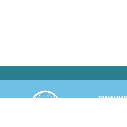
TRAVELMADE
Via Rinaldo 
6900 LUGANO
SWITZERLA