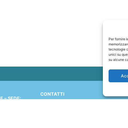
Per fornire 
memorizzare 
tecnologie c
unici su que
su alcune ca
Ac
CONTATTI
 – SEDE:
+41 91 2207618
Simen 16
+41 77 9662971
 (TI)
ND
web@travelmade.ch