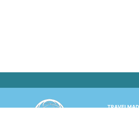
TRAVELMADE
Via Rinaldo 
6900 LUGANO
SWITZERLA