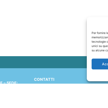
Per fornire 
memorizzare 
tecnologie c
unici su que
su alcune ca
Ac
CONTATTI
 – SEDE:
+41 91 2207618
Simen 16
+41 77 9662971
 (TI)
ND
web@travelmade.ch