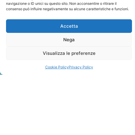
navigazione o ID unici su questo sito. Non acconsentire o ritirare il
consenso può influire negativamente su alcune caratteristiche e funzioni.
Accetta
Nega
ZANZIBAR
Visualizza le preferenze
Leggi Tutto »
Cookie Policy
Privacy Policy
CONTATTI
+41 91 2207618
+41 77 9662971
web@travelmade.ch