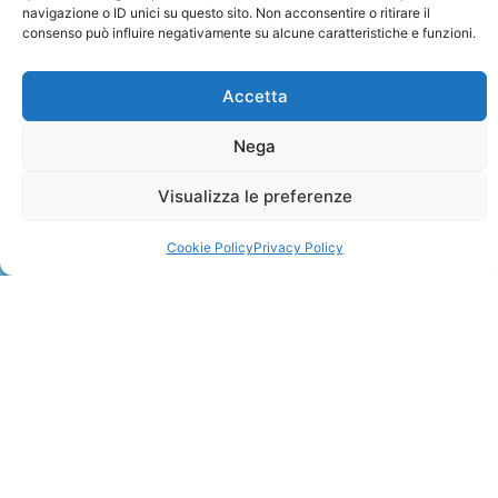
navigazione o ID unici su questo sito. Non acconsentire o ritirare il
consenso può influire negativamente su alcune caratteristiche e funzioni.
Accetta
Nega
ZANZIBAR
Visualizza le preferenze
Leggi Tutto »
Cookie Policy
Privacy Policy
CONTATTI
+41 91 2207618
+41 77 9662971
web@travelmade.ch