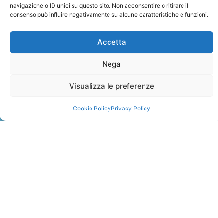
navigazione o ID unici su questo sito. Non acconsentire o ritirare il
consenso può influire negativamente su alcune caratteristiche e funzioni.
Accetta
Nega
ZANZIBAR
Visualizza le preferenze
Leggi Tutto »
Cookie Policy
Privacy Policy
CONTATTI
+41 91 2207618
+41 77 9662971
web@travelmade.ch