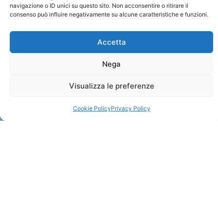
navigazione o ID unici su questo sito. Non acconsentire o ritirare il
consenso può influire negativamente su alcune caratteristiche e funzioni.
Accetta
Nega
ZANZIBAR
Visualizza le preferenze
Leggi Tutto »
Cookie Policy
Privacy Policy
CONTATTI
+41 91 2207618
+41 77 9662971
web@travelmade.ch