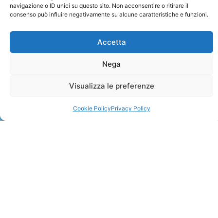
navigazione o ID unici su questo sito. Non acconsentire o ritirare il
consenso può influire negativamente su alcune caratteristiche e funzioni.
Accetta
Nega
ZANZIBAR
Visualizza le preferenze
Leggi Tutto »
Cookie Policy
Privacy Policy
CONTATTI
+41 91 2207618
+41 77 9662971
web@travelmade.ch