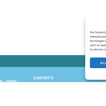
Per fornire 
memorizzare 
tecnologie c
unici su que
su alcune ca
Ac
CONTATTI
 – SEDE:
+41 91 2207618
Simen 16
+41 77 9662971
 (TI)
ND
web@travelmade.ch