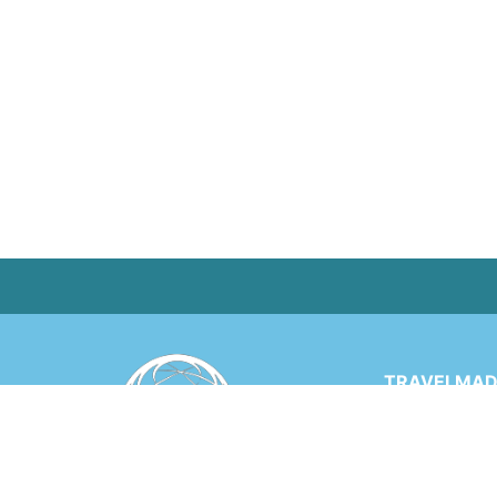
TRAVELMADE
Via Rinaldo 
6900 LUGANO
SWITZERLA