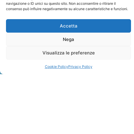
navigazione o ID unici su questo sito. Non acconsentire o ritirare il
consenso può influire negativamente su alcune caratteristiche e funzioni.
Accetta
Nega
ZANZIBAR
Visualizza le preferenze
Leggi Tutto »
Cookie Policy
Privacy Policy
CONTATTI
+41 91 2207618
+41 77 9662971
web@travelmade.ch