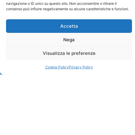
navigazione o ID unici su questo sito. Non acconsentire o ritirare il
consenso può influire negativamente su alcune caratteristiche e funzioni.
Accetta
Nega
ZANZIBAR
Visualizza le preferenze
Leggi Tutto »
Cookie Policy
Privacy Policy
CONTATTI
+41 91 2207618
+41 77 9662971
web@travelmade.ch