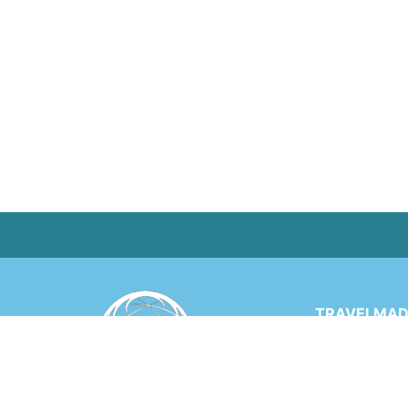
TRAVELMADE
Via Rinaldo 
6900 LUGANO
SWITZERLA