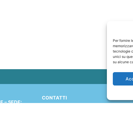
Per fornire 
memorizzare 
tecnologie c
unici su que
su alcune ca
Ac
CONTATTI
 – SEDE:
+41 91 2207618
Simen 16
+41 77 9662971
 (TI)
ND
web@travelmade.ch