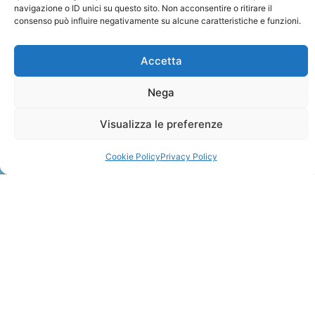
navigazione o ID unici su questo sito. Non acconsentire o ritirare il
consenso può influire negativamente su alcune caratteristiche e funzioni.
Accetta
Nega
ZANZIBAR
Visualizza le preferenze
Leggi Tutto »
Cookie Policy
Privacy Policy
CONTATTI
+41 91 2207618
+41 77 9662971
web@travelmade.ch