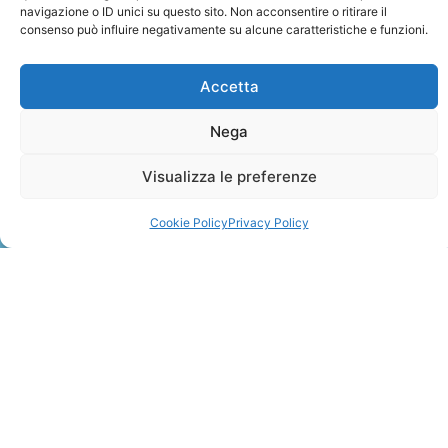
navigazione o ID unici su questo sito. Non acconsentire o ritirare il
consenso può influire negativamente su alcune caratteristiche e funzioni.
Accetta
Nega
ZANZIBAR
Visualizza le preferenze
Leggi Tutto »
Cookie Policy
Privacy Policy
CONTATTI
+41 91 2207618
+41 77 9662971
web@travelmade.ch