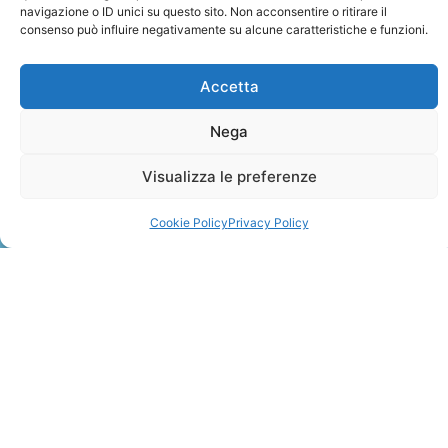
navigazione o ID unici su questo sito. Non acconsentire o ritirare il
consenso può influire negativamente su alcune caratteristiche e funzioni.
Accetta
Nega
ZANZIBAR
Visualizza le preferenze
Leggi Tutto »
Cookie Policy
Privacy Policy
CONTATTI
+41 91 2207618
+41 77 9662971
web@travelmade.ch