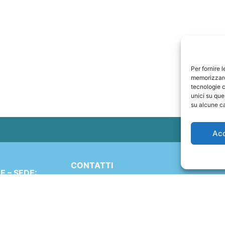
Per fornire 
memorizzare 
tecnologie c
unici su que
su alcune ca
Ac
CONTATTI
 – SEDE:
+41 91 2207618
Simen 16
+41 77 9662971
 (TI)
ND
web@travelmade.ch