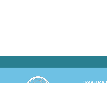
TRAVELMADE
Via Rinaldo 
6900 LUGANO
SWITZERLA