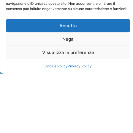
navigazione o ID unici su questo sito. Non acconsentire o ritirare il
consenso può influire negativamente su alcune caratteristiche e funzioni.
Accetta
Nega
ZANZIBAR
Visualizza le preferenze
Leggi Tutto »
Cookie Policy
Privacy Policy
CONTATTI
+41 91 2207618
+41 77 9662971
web@travelmade.ch