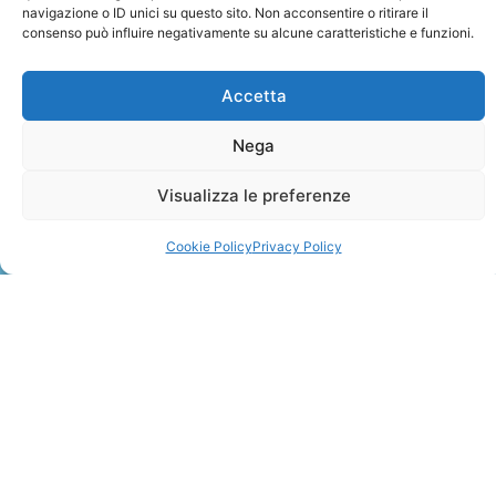
navigazione o ID unici su questo sito. Non acconsentire o ritirare il
consenso può influire negativamente su alcune caratteristiche e funzioni.
Accetta
Nega
ZANZIBAR
Visualizza le preferenze
Leggi Tutto »
Cookie Policy
Privacy Policy
CONTATTI
+41 91 2207618
+41 77 9662971
web@travelmade.ch